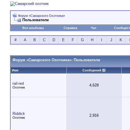
Форум «Самарского Охотника»
Пользователи
Все альбомы
Справка
Чат
Сообщес
#
A
B
C
D
E
F
G
H
I
J
K
Форум «Самарского Охотника»: Пользователи
Имя
Сообщений
rail-red
4,628
Охотник
Riddick
2,916
Охотник