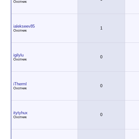
Охотник
ialekseev85
1
Охотник
igilylu
0
Охотник
iTherml
0
Охотник
itytyhux
0
Охотник