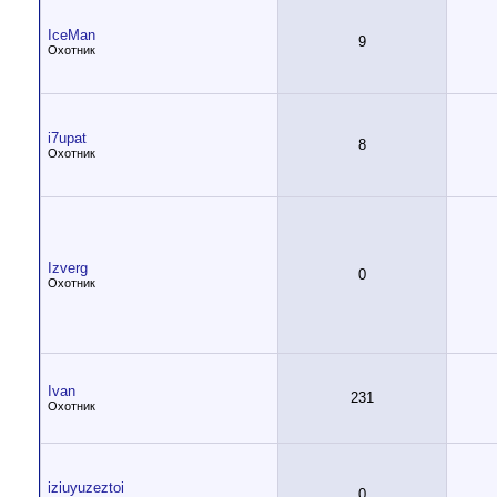
IceMan
9
Охотник
i7upat
8
Охотник
Izverg
0
Охотник
Ivan
231
Охотник
iziuyuzeztoi
0