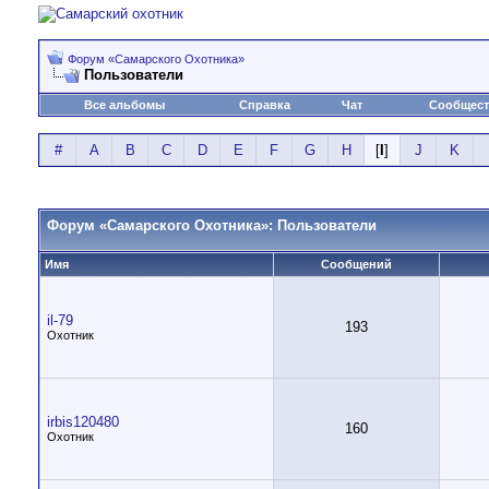
Форум «Самарского Охотника»
Пользователи
Все альбомы
Справка
Чат
Сообщес
#
A
B
C
D
E
F
G
H
[
I
]
J
K
Форум «Самарского Охотника»: Пользователи
Имя
Сообщений
il-79
193
Охотник
irbis120480
160
Охотник