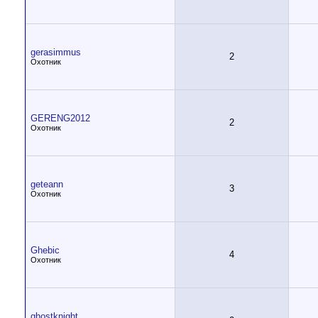
gerasimmus
2
Охотник
GERENG2012
2
Охотник
geteann
3
Охотник
Ghebic
4
Охотник
ghostknight