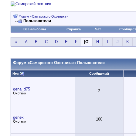
Форум «Самарского Охотника»
Пользователи
Все альбомы
Справка
Чат
Сообщес
#
A
B
C
D
E
F
[
G
]
H
I
J
K
Форум «Самарского Охотника»: Пользователи
Имя
Сообщений
gena_d75
2
Охотник
genek
100
Охотник