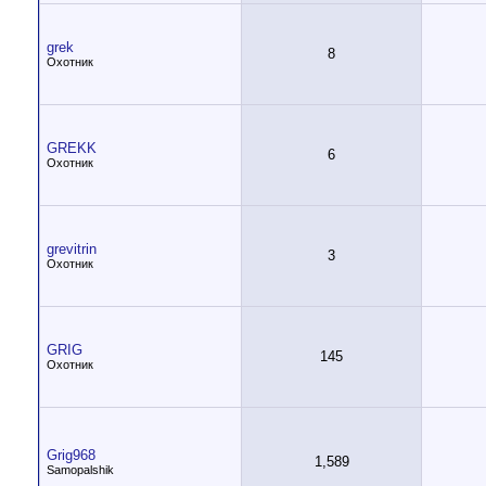
grek
8
Охотник
GREKK
6
Охотник
grevitrin
3
Охотник
GRIG
145
Охотник
Grig968
1,589
Samopalshik