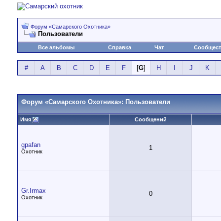
Форум «Самарского Охотника»
Пользователи
Все альбомы
Справка
Чат
Сообщес
#
A
B
C
D
E
F
[
G
]
H
I
J
K
Форум «Самарского Охотника»: Пользователи
Имя
Сообщений
gpafan
1
Охотник
Gr.Irmax
0
Охотник