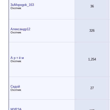
3uMopogok_163
36
Охотник
Александр12
326
Охотник
А р т ё м
1,254
Охотник
Седой
27
Охотник
МУРЗА