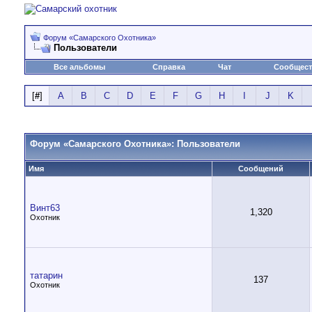
Форум «Самарского Охотника»
Пользователи
Все альбомы
Справка
Чат
Сообщес
[
#
]
A
B
C
D
E
F
G
H
I
J
K
Форум «Самарского Охотника»: Пользователи
Имя
Сообщений
Винт63
1,320
Охотник
татарин
137
Охотник