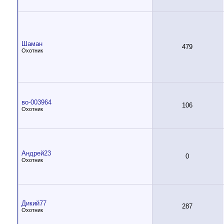
Шаман
479
Охотник
во-003964
106
Охотник
Андрей23
0
Охотник
Дикий77
287
Охотник