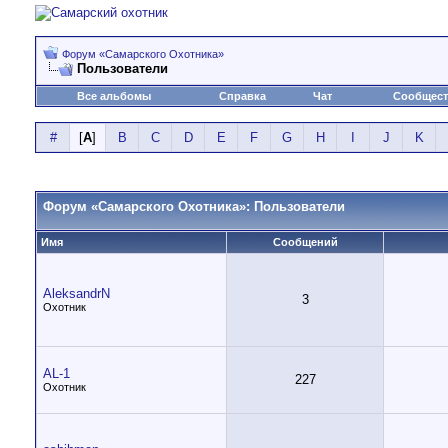
Форум «Самарского Охотника»
Пользователи
Все альбомы
Справка
Чат
Сообщес
#
[
A
]
B
C
D
E
F
G
H
I
J
K
Форум «Самарского Охотника»: Пользователи
Имя
Сообщений
AleksandrN
3
Охотник
AL-1
227
Охотник