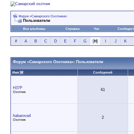
Форум «Самарского Охотника»
Пользователи
Все альбомы
Справка
Чат
Сообщес
#
A
B
C
D
E
F
G
[
H
]
I
J
K
Форум «Самарского Охотника»: Пользователи
Имя
Сообщений
H37P
61
Охотник
habarova4
2
Охотник