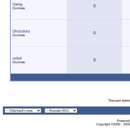
Uareg
0
Охотник
Utrozolota
0
Охотник
usbut
0
Охотник
Текущее врем
Powеrеd b
Copyright ©2000 - 2026,