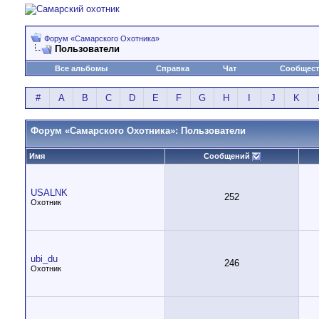
Форум «Самарского Охотника»
Пользователи
Все альбомы
Справка
Чат
Сообщес
#
A
B
C
D
E
F
G
H
I
J
K
Форум «Самарского Охотника»: Пользователи
Имя
Сообщений
USALNK
252
Охотник
ubi_du
246
Охотник