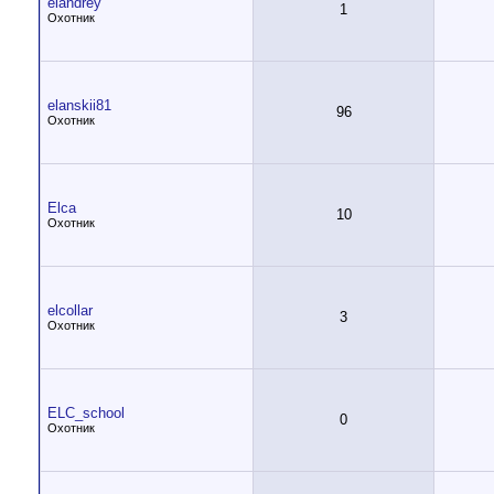
elandrey
1
Охотник
elanskii81
96
Охотник
Elca
10
Охотник
elcollar
3
Охотник
ELC_school
0
Охотник