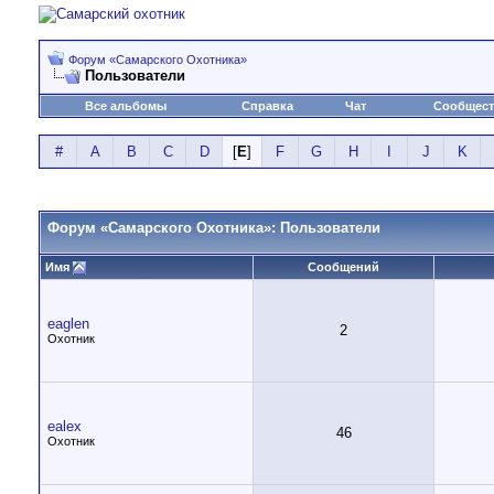
Форум «Самарского Охотника»
Пользователи
Все альбомы
Справка
Чат
Сообщес
#
A
B
C
D
[
E
]
F
G
H
I
J
K
Форум «Самарского Охотника»: Пользователи
Имя
Сообщений
eaglen
2
Охотник
ealex
46
Охотник