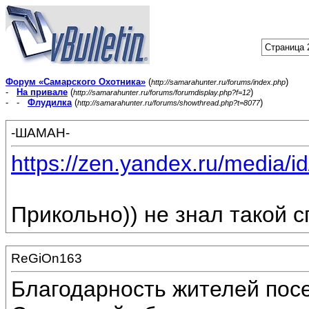
Страница 
Форум «Самарского Охотника»
(
)
http://samarahunter.ru/forums/index.php
-
На привале
(
)
http://samarahunter.ru/forums/forumdisplay.php?f=12
- -
Флудилка
(
)
http://samarahunter.ru/forums/showthread.php?t=8077
-ШАМАН-
https://zen.yandex.ru/media/id
Прикольно)) не знал такой с
ReGiOn163
Благодарность жителей пос