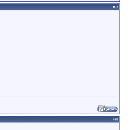
#
97
#
98