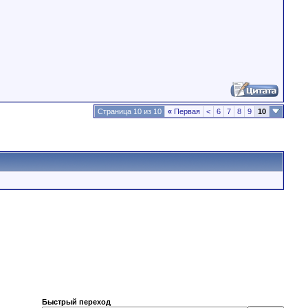
Страница 10 из 10
«
Первая
<
6
7
8
9
10
Быстрый переход