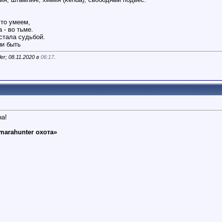
то умеем,
 - во тьме.
стала судьбой.
ии быть
er; 08.11.2020 в
06:17
.
на!
marahunter охота»