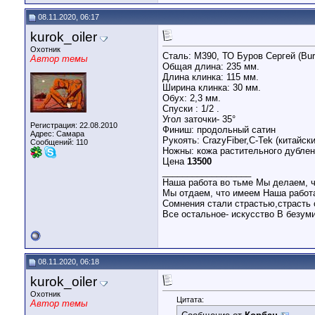
08.11.2020, 06:17
kurok_oiler
Охотник
Сталь: М390, ТО Буров Сергей (Burc
Автор темы
Общая длина: 235 мм.
Длина клинка: 115 мм.
Ширина клинка: 30 мм.
Обух: 2,3 мм.
Спуски : 1/2 .
Угол заточки- 35°
Регистрация: 22.08.2010
Финиш: продольный сатин
Адрес: Самара
Рукоять: CrazyFiber,C-Tek (китайск
Сообщений: 110
Ножны: кожа растительного дублени
Цена
13500
__________________
Наша работа во тьме Мы делаем, ч
Мы отдаем, что имеем Наша работа
Сомнения стали страстью,страсть 
Все остальное- искусство В безум
08.11.2020, 06:18
kurok_oiler
Охотник
Цитата:
Автор темы