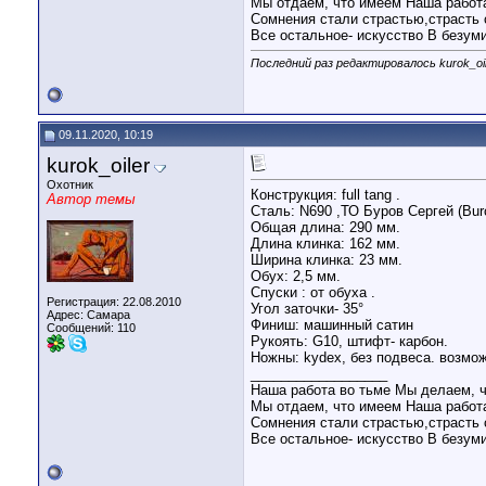
Мы отдаем, что имеем Наша работа
Сомнения стали страстью,страсть 
Все остальное- искусство В безум
Последний раз редактировалось kurok_oil
09.11.2020, 10:19
kurok_oiler
Охотник
Конструкция: full tang .
Автор темы
Сталь: N690 ,ТО Буров Сергей (Burc
Общая длина: 290 мм.
Длина клинка: 162 мм.
Ширина клинка: 23 мм.
Обух: 2,5 мм.
Спуски : от обуха .
Регистрация: 22.08.2010
Угол заточки- 35°
Адрес: Самара
Финиш: машинный сатин
Сообщений: 110
Рукоять: G10, штифт- карбон.
Ножны: kydex, без подвеса. возмож
__________________
Наша работа во тьме Мы делаем, ч
Мы отдаем, что имеем Наша работа
Сомнения стали страстью,страсть 
Все остальное- искусство В безум