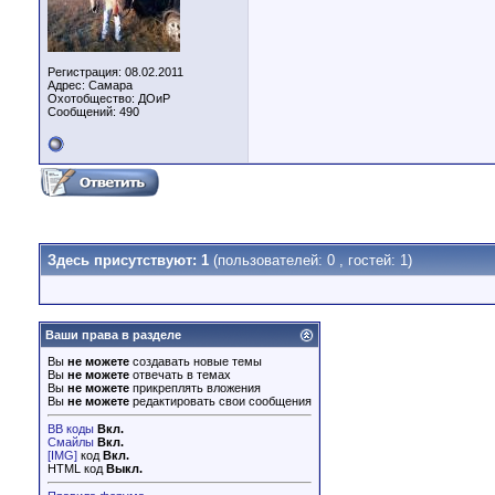
Регистрация: 08.02.2011
Адрес: Самара
Охотобщество: ДОиР
Сообщений: 490
Здесь присутствуют: 1
(пользователей: 0 , гостей: 1)
Ваши права в разделе
Вы
не можете
создавать новые темы
Вы
не можете
отвечать в темах
Вы
не можете
прикреплять вложения
Вы
не можете
редактировать свои сообщения
BB коды
Вкл.
Смайлы
Вкл.
[IMG]
код
Вкл.
HTML код
Выкл.