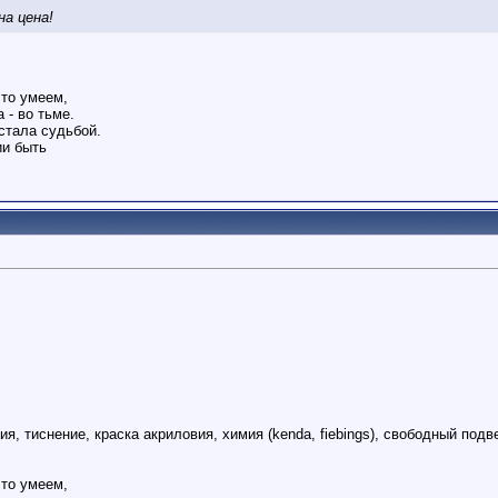
на цена!
то умеем,
 - во тьме.
стала судьбой.
ии быть
я, тиснение, краска акриловия, химия (kenda, fiebings), свободный подв
то умеем,