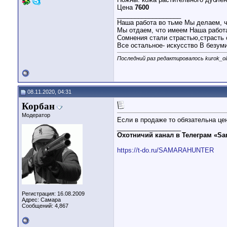
Цена
7600
__________________
Наша работа во тьме Мы делаем, ч
Мы отдаем, что имеем Наша работа
Сомнения стали страстью,страсть 
Все остальное- искусство В безум
Последний раз редактировалось kurok_oil
08.11.2020, 04:31
Корбан
Модератор
Если в продаже то обязательна це
__________________
Охотничий канал в Телеграм «Sa
https://t-do.ru/SAMARAHUNTER
Регистрация: 16.08.2009
Адрес: Самара
Сообщений: 4,867