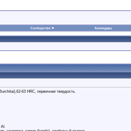
Сообщество
Календарь
urchitai),62-63 HRC, первичная твердость.
Al.
я, штампинг, химия (kenda), свободный подвес.