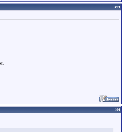
#
93
ес.
#
94