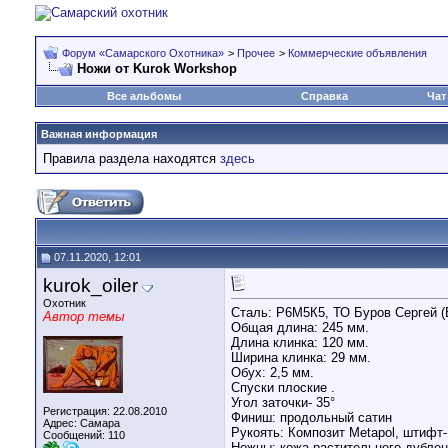
Форум «Самарского Охотника»
>
Прочее
>
Коммерческие объявления
Ножи от Kurok Workshop
Все альбомы
Справка
Чат
Важная информация
Правила раздела находятся
здесь
07.11.2020, 12:01
kurok_oiler
Охотник
Сталь: Р6М5К5, ТО Буров Сергей (B
Автор темы
Общая длина: 245 мм.
Длина клинка: 120 мм.
Ширина клинка: 29 мм.
Обух: 2,5 мм.
Спуски плоские .
Угол заточки- 35°
Регистрация: 22.08.2010
Финиш: продольный сатин
Адрес: Самара
Рукоять: Композит Metapol, штифт- 
Сообщений: 110
Ножны: кожа растительного дублени