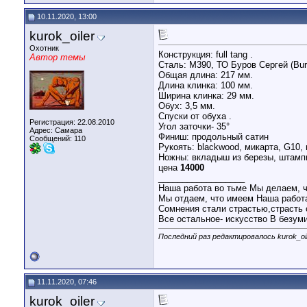
10.11.2020, 13:00
kurok_oiler
Охотник
Конструкция: full tang .
Автор темы
Сталь: М390, ТО Буров Сергей (Burc
Общая длина: 217 мм.
Длина клинка: 100 мм.
Ширина клинка: 29 мм.
Обух: 3,5 мм.
Спуски от обуха .
Регистрация: 22.08.2010
Угол заточки- 35°
Адрес: Самара
Финиш: продольный сатин
Сообщений: 110
Рукоять: blackwood, микарта, G10,
Ножны: вкладыш из березы, штампин
цена
14000
__________________
Наша работа во тьме Мы делаем, ч
Мы отдаем, что имеем Наша работа
Сомнения стали страстью,страсть 
Все остальное- искусство В безум
Последний раз редактировалось kurok_oile
11.11.2020, 07:46
kurok_oiler