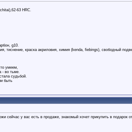
hitai),62-63 HRC.
арбон, g10.
я, тиснение, краска акриловия, химия (kenda, fiebings), свободный подв
то умеем,
 - во тьме.
стала судьбой.
ии быть
жи сейчас у вас есть в продаже, знакомый хочет прикупить в подарок от