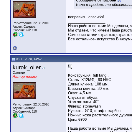
Сообщение от
Корбан
Если в продаже то обязатель
поправил...спасибо!
__________________
Регистрация: 22.08.2010
Наша работа во тьме Мы делаем, ч
Адрес: Самара
Мы отдаем, что имеем Наша работа
Сообщений: 110
Сомнения стали страстью,страсть 
Все остальное- искусство В безум
08.11.2020, 14:52
kurok_oiler
Охотник
Конструкция: full tang .
Автор темы
Сталь: Х12МФ, ,60 HRC.
Длина клинка: 108 мм.
Ширина клинка: 30 мм.
Обух: 4,5 мм.
Спуски от обуха .
Угол заточки- 40°
Регистрация: 22.08.2010
Финиш: stonewash
Адрес: Самара
Рукоять: G10, штифт- карбон.
Сообщений: 110
Ножны: кожа растительного дублени
Цена
6700
__________________
Наша работа во тьме Мы делаем, ч