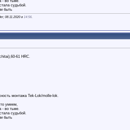
 - во тьме.
стала судьбой.
ии быть
er; 08.11.2020 в
14:56
.
hitai),60-61 HRC.
ность монтажа Tek-Lok/molle-lok.
то умеем,
 - во тьме.
стала судьбой.
ии быть