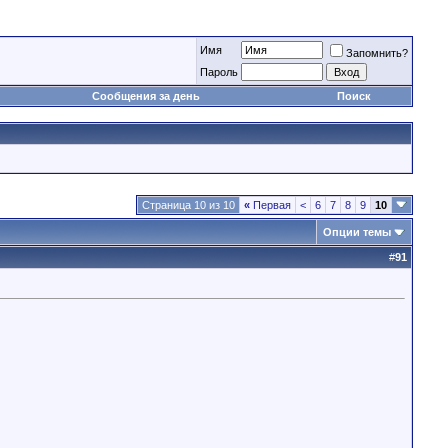
Имя
Запомнить?
Пароль
Сообщения за день
Поиск
Страница 10 из 10
«
Первая
<
6
7
8
9
10
Опции темы
#
91