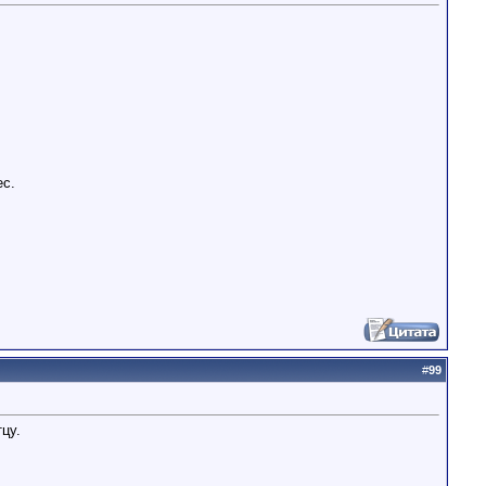
ес.
#
99
цу.