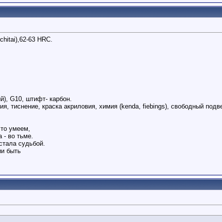
hitai),62-63 HRC.
ий), G10, штифт- карбон.
я, тиснение, краска акриловия, химия (kenda, fiebings), свободный подв
то умеем,
 - во тьме.
стала судьбой.
ии быть