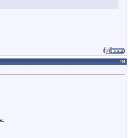
#
95
ес.