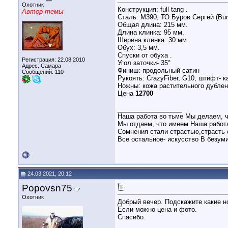
Охотник
Конструкция: full tang .
Автор темы
Сталь: М390, ТО Буров Сергей (Burc
Общая длина: 215 мм.
Длина клинка: 95 мм.
Ширина клинка: 30 мм.
Обух: 3,5 мм.
Спуски от обуха .
Регистрация: 22.08.2010
Угол заточки- 35°
Адрес: Самара
Финиш: продольный сатин
Сообщений: 110
Рукоять: CrazyFiber, G10, штифт- к
Ножны: кожа растительного дублени
Цена
12700
__________________
Наша работа во тьме Мы делаем, ч
Мы отдаем, что имеем Наша работа
Сомнения стали страстью,страсть 
Все остальное- искусство В безум
24.03.2021, 20:12
Popovsn75
Охотник
Добрый вечер. Подскажите какие но
Если можно цена и фото.
Спасибо.