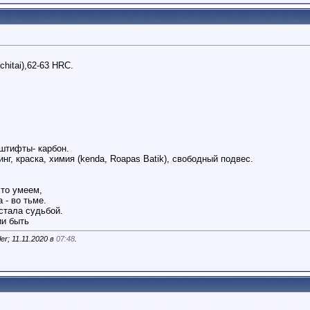
hitai),62-63 HRC.
 штифты- карбон.
г, краска, химия (kenda, Roapas Batik), свободный подвес.
то умеем,
 - во тьме.
стала судьбой.
ии быть
r; 11.11.2020 в
07:48
.