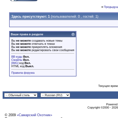
«
Предыдущ
Здесь присутствуют: 1
(пользователей: 0 , гостей: 1)
Ваши права в разделе
Вы
не можете
создавать новые темы
Вы
не можете
отвечать в темах
Вы
не можете
прикреплять вложения
Вы
не можете
редактировать свои сообщения
BB коды
Вкл.
Смайлы
Вкл.
[IMG]
код
Вкл.
HTML код
Выкл.
Правила форума
Текущее врем
Powеrеd b
Copyright ©2000 - 2026,
© 2009
«Самарский Охотник»