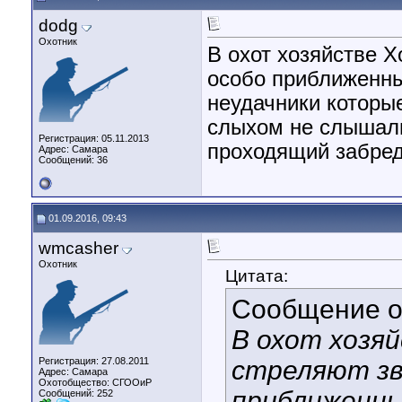
dodg
Охотник
В охот хозяйстве Х
особо приближенны
неудачники которые
слыхом не слышали.
Регистрация: 05.11.2013
проходящий забред
Адрес: Самара
Сообщений: 36
01.09.2016, 09:43
wmcasher
Охотник
Цитата:
Сообщение 
В охот хозя
Регистрация: 27.08.2011
стреляют зв
Адрес: Самара
Охотобщество: СГООиР
приближенны
Сообщений: 252