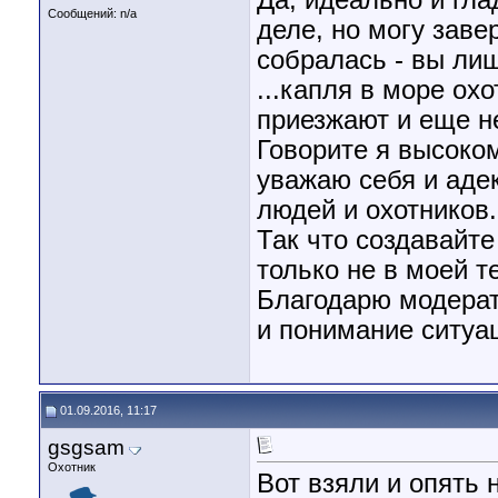
Да, идеально и гла
Сообщений: n/a
деле, но могу заве
собралась - вы лиш
...капля в море ох
приезжают и еще н
Говорите я высоком
уважаю себя и аде
людей и охотников.
Так что создавайте
только не в моей т
Благодарю модерат
и понимание ситуа
01.09.2016, 11:17
gsgsam
Охотник
Вот взяли и опять 