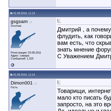
01.09.2016, 11:13
gsgsam
Охотник
Дмитрий , а почему
флудить, как говор
вам есть, что скры
знать мнение фору
Регистрация: 03.08.2011
С Уважением Дмит
Адрес: самара
Сообщений: 1,325
01.09.2016, 11:14
Dimon001
Гость
Товарищи, интерне
мало кто писать буд
запросто, на это в