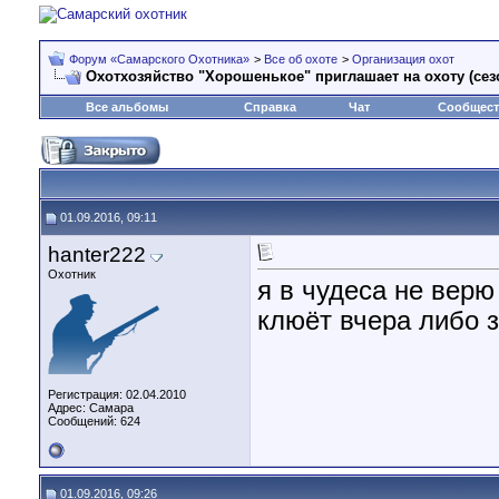
Форум «Самарского Охотника»
>
Все об охоте
>
Организация охот
Охотхозяйство "Хорошенькое" приглашает на охоту (сезон 
Все альбомы
Справка
Чат
Сообщес
01.09.2016, 09:11
hanter222
Охотник
я в чудеса не верю 
клюёт вчера либо з
Регистрация: 02.04.2010
Адрес: Самара
Сообщений: 624
01.09.2016, 09:26