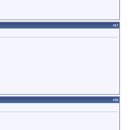
#
17
#
18