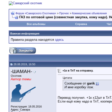
Форум «Самарского Охотника»
>
Прочее
>
Коммерческие объявления
ГАЗ по оптовой цене (совместная закупка, кому надо). Н
Все альбомы
Справка
Чат
Важная информация
Правила раздела находятся
здесь
28.08.2019, 16:50
-ШАМАН-
+1к в ТлТ на отправку.
Охотник
Цитата:
Автор темы
Сообщение от
garik
И мне коробку пож.
Перевод получил. +1к х12шт в ТлТ
Если ещё кому надо в ТлТ, коопери
Регистрация: 18.05.2016
Адрес: Самара