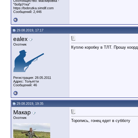
Охотобщество: маскировка -
"бобрУтка"
https://bobrutka.simdif.com
Сообщений: 2,446
29.08.2019, 17:17
ealex
Охотник
Куплю коробку в ТЛТ. Прошу коор
Регистрация: 28.05.2011
Адрес: Тольятти
Сообщений: 46
29.08.2019, 19:35
Макар
Охотник
Торопись, гонец едет в субботу