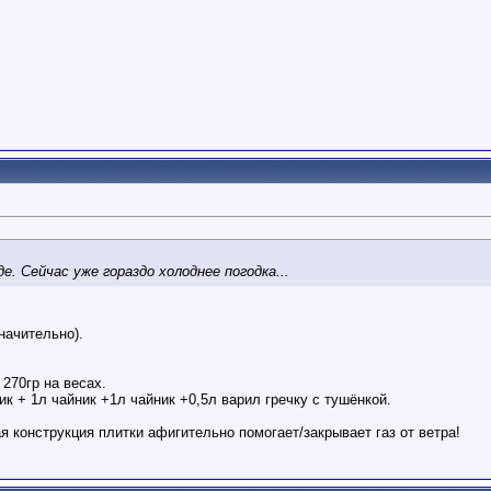
. Сейчас уже гораздо холоднее погодка...
начительно).
270гр на весах.
ик + 1л чайник +1л чайник +0,5л варил гречку с тушёнкой.
я конструкция плитки афигительно помогает/закрывает газ от ветра!