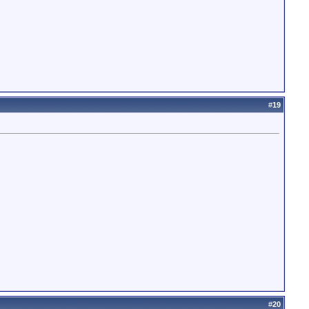
#
19
#
20