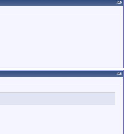
#
15
#
16