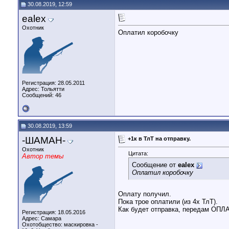
30.08.2019, 12:59
ealex
Охотник
Оплатил коробочку
Регистрация: 28.05.2011
Адрес: Тольятти
Сообщений: 46
30.08.2019, 13:59
-ШАМАН-
+1к в ТлТ на отправку.
Охотник
Цитата:
Автор темы
Сообщение от
ealex
Оплатил коробочку
Оплату получил.
Пока трое оплатили (из 4х ТлТ).
Как будет отправка, передам ОП
Регистрация: 18.05.2016
Адрес: Самара
Охотобщество: маскировка -