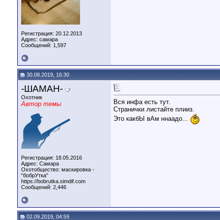
Регистрация: 20.12.2013
Адрес: самара
Сообщений: 1,597
30.08.2019, 16:30
-ШАМАН-
Охотник
Вся инфа есть тут.
Автор темы
Странички листайте плииз.
Это какбЫ вАм ннаадо...
Регистрация: 18.05.2016
Адрес: Самара
Охотобщество: маскировка -
"бобрУтка"
https://bobrutka.simdif.com
Сообщений: 2,446
02.09.2019, 04:59