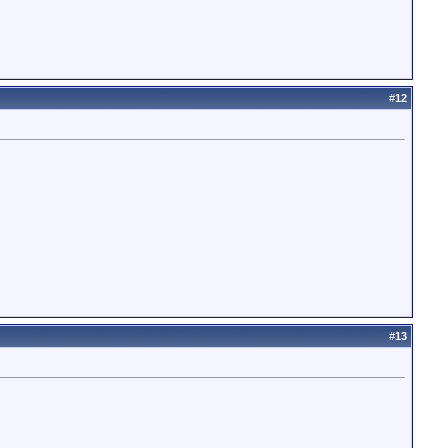
#
12
#
13