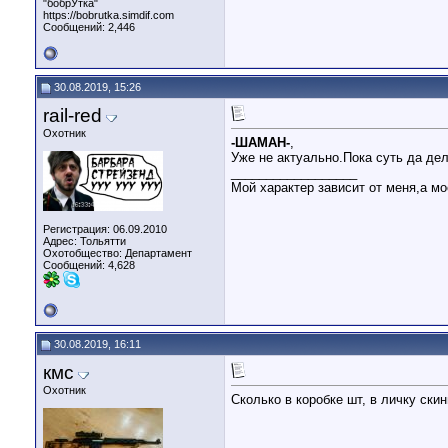
"бобрУтка"
https://bobrutka.simdif.com
Сообщений: 2,446
30.08.2019, 15:26
rail-red
Охотник
-ШАМАН-
,
Уже не актуально.Пока суть да дел
__________________
Мой характер зависит от меня,а м
Регистрация: 06.09.2010
Адрес: Тольятти
Охотобщество: Департамент
Сообщений: 4,628
30.08.2019, 16:11
кмс
Охотник
Сколько в коробке шт, в личку ски