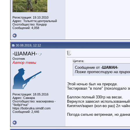
Регистрация: 19.10.2010
Адрес: Тольятти,центральный
Охотобщество: Кондор
Сообщений: 4,058
30.08.2019, 12:12
-ШАМАН-
Охотник
Цитата:
Автор темы
Сообщение от
-ШАМАН-
Позже протестирую на природе
Этой ночью был на природе.
Тестировал "в поле" (похолодало з
Регистрация: 18.05.2016
Баллон полный 330гр на весах.
Адрес: Самара
Вернулся завесил использованный 
Охотобщество: маскировка -
"бобрУтка"
Кипятил/варил (кол-во раз) 2л чайн
https://bobrutka.simdif.com
Сообщений: 2,446
Погода сильно ветренная, но данна