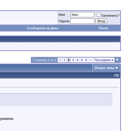
Имя
Запомнить?
Пароль
Сообщения за день
Поиск
Страница 2 из 8
<
1
2
3
4
5
6
>
Последняя
»
Опции темы
#
11
времени.