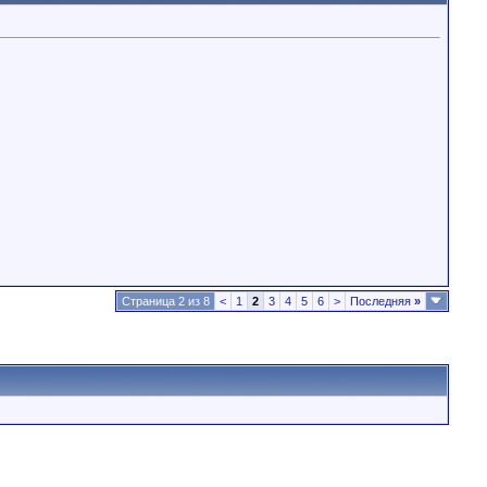
Страница 2 из 8
<
1
2
3
4
5
6
>
Последняя
»