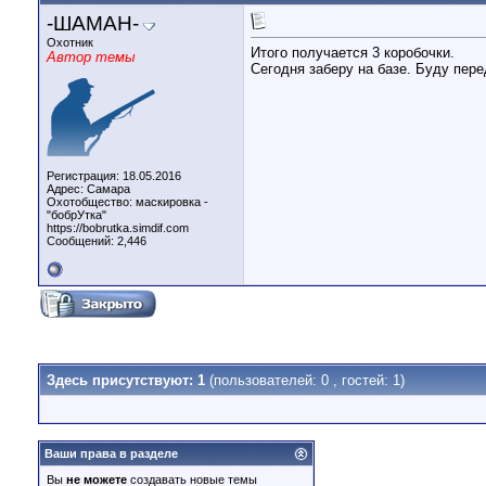
-ШАМАН-
Охотник
Итого получается 3 коробочки.
Автор темы
Сегодня заберу на базе. Буду пере
Регистрация: 18.05.2016
Адрес: Самара
Охотобщество: маскировка -
"бобрУтка"
https://bobrutka.simdif.com
Сообщений: 2,446
Здесь присутствуют: 1
(пользователей: 0 , гостей: 1)
Ваши права в разделе
Вы
не можете
создавать новые темы