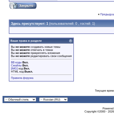
«
Предыдущ
Здесь присутствуют: 1
(пользователей: 0 , гостей: 1)
Ваши права в разделе
Вы
не можете
создавать новые темы
Вы
не можете
отвечать в темах
Вы
не можете
прикреплять вложения
Вы
не можете
редактировать свои сообщения
BB коды
Вкл.
Смайлы
Вкл.
[IMG]
код
Вкл.
HTML код
Выкл.
Правила форума
Текущее врем
Powеrеd b
Copyright ©2000 - 2026,