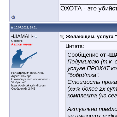
________________
ОХОТА - это убийст
10.07.2021, 19:31
-ШАМАН-
Желающим, услуга "
Охотник
Автор темы
Цитата:
Сообщение от
-Ш
Подумываю (т.к. 
услуге ПРОКАТ ко
Регистрация: 18.05.2016
"бобрУтка".
Адрес: Самара
Охотобщество: маскировка -
Стоимость прокат
"бобрУтка"
https://bobrutka.simdif.com
(х5% более 2х су
Сообщений: 2,446
комплекта (на сег
Актуально предло
не имеющих лодку