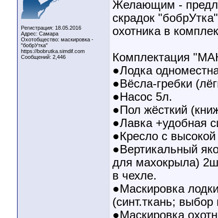
Желающим - пред
скрадок "бобрУтка"
Регистрация: 18.05.2016
охотника в комплек
Адрес: Самара
Охотобщество: маскировка -
"бобрУтка"
https://bobrutka.simdif.com
Комплектация "МА
Сообщений: 2,446
●Лодка одноместна
●Вёсла-гребки (лёг
●Насос 5л.
●Пол жёсткий (книж
●Лавка +удобная с
●Кресло с высокой
●Вертикальный яко
для махокрыла) 2шт
в чехле.
●Маскировка лодки;
(синт.ткань; выбор 
●Маскировка охотни