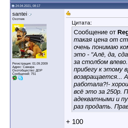
24.04.2021, 08:17
santei
Охотник
Цитата:
Сообщение от
Re
такая цена от сто
очень понимаю ком
это - "Алё, да, сд
за столбом влево..
Регистрация: 01.09.2009
Адрес: Самара
прибегу к этому 
Охотобщество: ДОР
Сообщений: 751
возвращается... А
работала?!- хоро
всё это за 250р. 
адекватными и пу
раз продать. Прав
+ 100