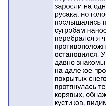
заросли на одн
русака, но гол
послышались по
сугробам нано
перебрался я ч
противоположно
остановился. У
давно знакомый
на далекое пр
покрытых снего
протянулась те
корявых, обна
кустиков, види