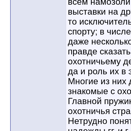
всем намозоли
выставки на д
то исключител
спорту; в числ
даже нескольк
правде сказать
охотничьему д
да и роль их в
Многие из них 
знакомые с ох
Главной пружи
охотничья стра
Нетрудно поня
надежды гг. и 