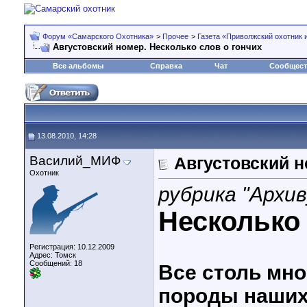
Форум «Самарского Охотника»
>
Прочее
>
Газета «Приволжский охотник 
Августовский номер. Несколько слов о гончих
Все альбомы
Справка
Чат
Сообщес
13.08.2010, 14:28
Василий_МИФ
Августовский н
Охотник
рубрика "Архи
Несколько 
Регистрация: 10.12.2009
Адрес: Томск
Сообщений: 18
Все столь мн
породы наших