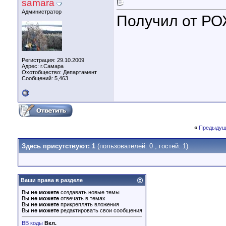
samara
Администратор
Получил от РО
Регистрация: 29.10.2009
Адрес: г.Самара
Охотобщество: Департамент
Сообщений: 5,463
«
Предыдущ
Здесь присутствуют: 1
(пользователей: 0 , гостей: 1)
Ваши права в разделе
Вы
не можете
создавать новые темы
Вы
не можете
отвечать в темах
Вы
не можете
прикреплять вложения
Вы
не можете
редактировать свои сообщения
BB коды
Вкл.