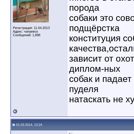
порода
собаки это сов
подщёрстка
Регистрация: 11.04.2013
Адрес: чапаевск
Сообщений: 1,896
конституция со
качества,оста
зависит от охо
диплом-ных
собак и падает
пуделя
натаскать не х
01.03.2014, 13:24