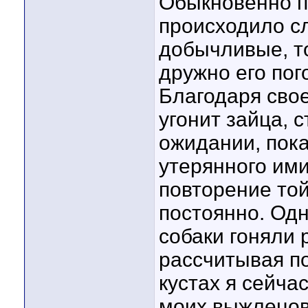
Обыкновенно п
происходило с
добычливые, то
дружно его пог
Благодаря сво
угонит зайца, 
ожидании, пока
утерянного им
повторение той
постоянно. Од
собаки гоняли р
рассчитывая по
кустах я сейча
моих выжлецов,