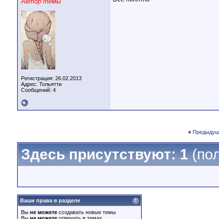
Автор темы
Регистрация: 26.02.2013
Адрес: Тольятти
Сообщений: 4
«
Предыдущ
Здесь присутствуют: 1
(пол
Ваши права в разделе
Вы
не можете
создавать новые темы
Вы
не можете
отвечать в темах