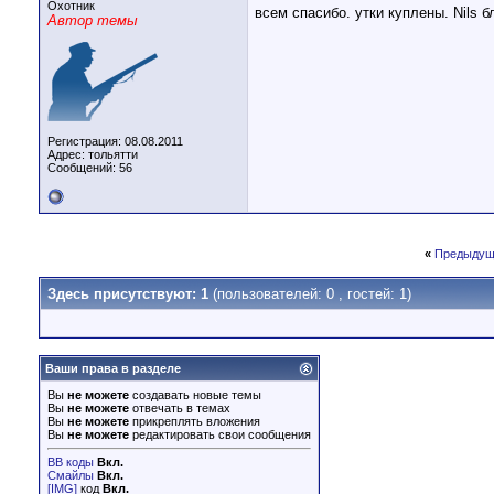
Охотник
всем спасибо. утки куплены. Nils 
Автор темы
Регистрация: 08.08.2011
Адрес: тольятти
Сообщений: 56
«
Предыдущ
Здесь присутствуют: 1
(пользователей: 0 , гостей: 1)
Ваши права в разделе
Вы
не можете
создавать новые темы
Вы
не можете
отвечать в темах
Вы
не можете
прикреплять вложения
Вы
не можете
редактировать свои сообщения
BB коды
Вкл.
Смайлы
Вкл.
[IMG]
код
Вкл.