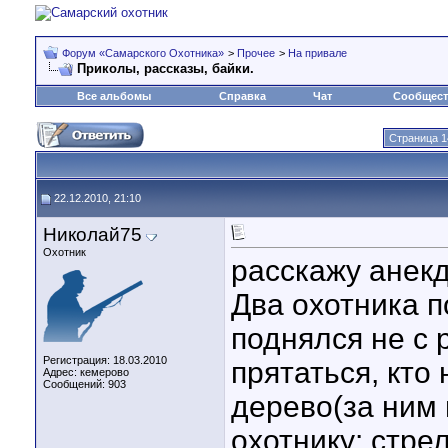
Форум «Самарского Охотника»
>
Прочее
>
На привале
Приколы, рассказы, байки.
Все альбомы
Справка
Чат
Сообщес
Страница 1
22.12.2010, 21:10
Николай75
Охотник
расскажу анекд
Два охотника 
поднялся не с 
Регистрация: 18.03.2010
прятаться, кто 
Адрес: кемерово
Сообщений: 903
дерево(за ним 
охотнику: стрел