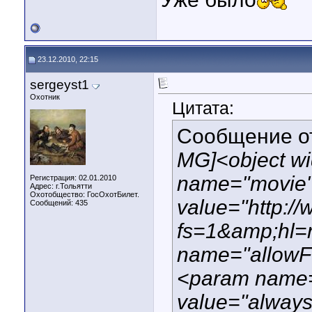
23.12.2010, 22:15
sergeyst1
Охотник
Цитата:
Сообщение 
MG]<object w
name="movie
Регистрация: 02.01.2010
Адрес: г.Тольятти
Охотобщество: ГосОхотБилет.
value="http:/
Сообщений: 435
fs=1&amp;hl
name="allowFu
<param name=
value="alway