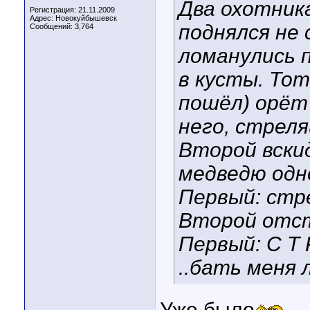
Два охотника
Регистрация: 21.11.2009
Адрес: Новокуйбышевск
поднялся не 
Сообщений: 3,764
ломанулись 
в кусты. Тот
пошёл) орёт
него, стреляй
Второй вски
медведю одн
Первый: стрел
Второй отстр
Первый: С Т Р
..бать меня л
Уже было