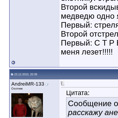
Второй вскидыв
медведю одно 
Первый: стреляй
Второй отстрелив
Первый: С Т Р Е
меня лезет!!!!!
23.12.2010, 20:39
AndreiMR-133
Охотник
Цитата:
Сообщение 
расскажу ане