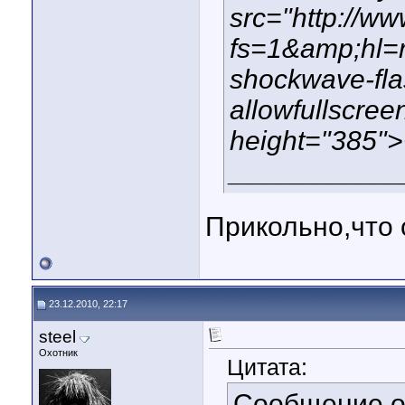
src="http://w
fs=1&amp;hl=r
shockwave-fla
allowfullscree
height="385">
___________
Прикольно,что 
23.12.2010, 22:17
steel
Охотник
Цитата:
Сообщение 