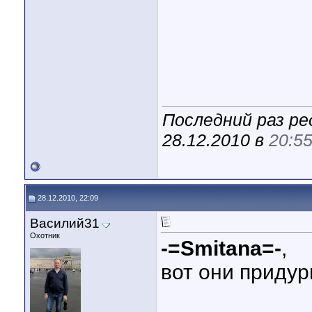
Последний раз р
28.12.2010 в
20:5
28.12.2010, 22:09
Василий31
Охотник
-=Smitana=-
,
вот они придур