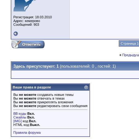
Регистрация: 18.03.2010
Адрес: кемерово
Сообщений: 903
Страница 1
«
Предыдущ
Здесь присутствуют: 1
(пользователей: 0 , гостей: 1)
Ваши права в разделе
Вы
не можете
создавать новые темы
Вы
не можете
отвечать в темах
Вы
не можете
прикреплять вложения
Вы
не можете
редактировать свои сообщения
BB коды
Вкл.
Смайлы
Вкл.
[IMG]
код
Вкл.
HTML код
Выкл.
Правила форума