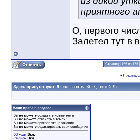
из дикой утк
приятного а
О, первого числ
Залетел тут в в
Страница 166 из 176
«
Предыдущ
Здесь присутствуют: 9
(пользователей: 0 , гостей: 9)
Ваши права в разделе
Вы
не можете
создавать новые темы
Вы
не можете
отвечать в темах
Вы
не можете
прикреплять вложения
Вы
не можете
редактировать свои сообщения
BB коды
Вкл.
Смайлы
Вкл.