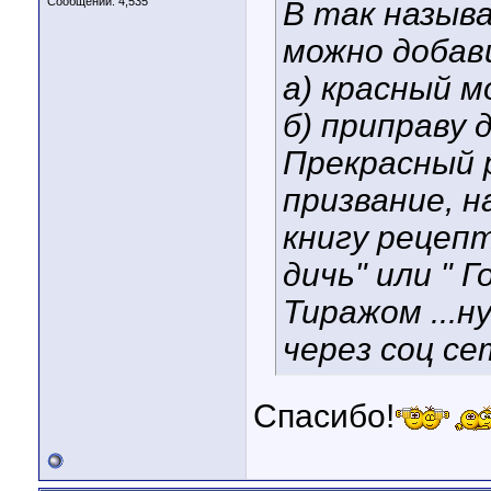
Сообщений: 4,535
В так называ
можно добав
а) красный 
б) приправу 
Прекрасный 
призвание, 
книгу рецепт
дичь" или " Г
Тиражом ...н
через соц се
Спасибо!