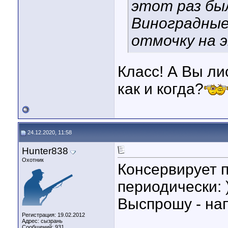
этот раз был
Виноградные 
отмочку на э
Класс! А Вы ли
как и когда?
24.12.2020, 11:58
Hunter838
Охотник
Консервирует 
периодически: )
Выспрошу - на
Регистрация: 19.02.2012
Адрес: сызрань
Сообщений: 931