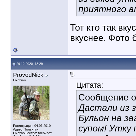
приятного а
Тот кто так вк
вкуснее. Фото б
29.12.2020, 13:29
ProvodNick
Охотник
Цитата:
Сообщение 
Дастали из з
Бульон на з
супом! Утку 
Регистрация: 04.01.2010
Адрес: Тольятти
Охотобщество: госбилет