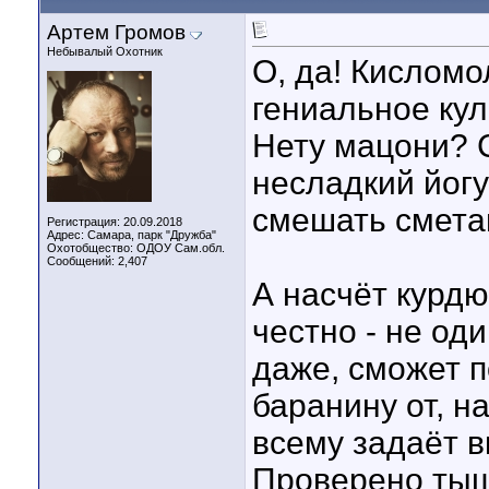
Артем Громов
Небывалый Охотник
О, да! Кисломол
гениальное ку
Нету мацони? 
несладкий йогу
смешать смета
Регистрация: 20.09.2018
Адрес: Самара, парк "Дружба"
Охотобщество: ОДОУ Сам.обл.
Сообщений: 2,407
А насчёт курдю
честно - не оди
даже, сможет п
баранину от, н
всему задаёт в
Проверено ты