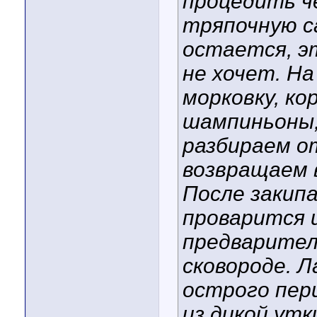
процедить ч
тряпочную с
остается, э
не хочет. На
морковку, ко
шампиньоны,
разбираем о
возвращаем в
После закип
проварится 
предварител
сковороде. 
острого пер
из дикой утк