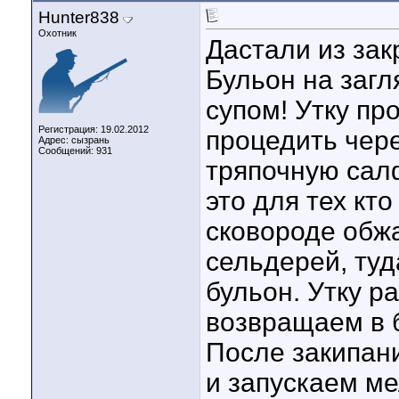
Hunter838
Охотник
Дастали из зак
Бульон на загл
супом! Утку пр
Регистрация: 19.02.2012
процедить чере
Адрес: сызрань
Сообщений: 931
тряпочную салф
это для тех кт
сковороде обжа
сельдерей, ту
бульон. Утку р
возвращаем в б
После закипан
и запускаем м