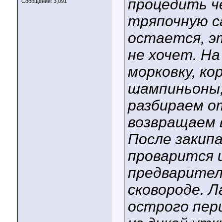
процедить ч
Сообщений: 3,091
тряпочную с
остается, э
не хочет. На
морковку, ко
шампиньоны,
разбираем о
возвращаем в
После закип
проварится 
предварител
сковороде. 
острого пер