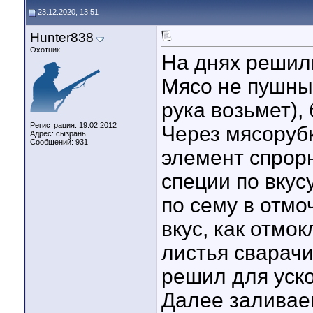
23.12.2020, 13:51
Hunter838
Охотник
На днях решил
Мясо не пушных
рука возьмет),
Регистрация: 19.02.2012
Через мясорубку
Адрес: сызрань
Сообщений: 931
элемент спрорн
специи по вкус
по сему в отмо
вкус, как отмо
листья сварач
решил для уско
Далее заливае