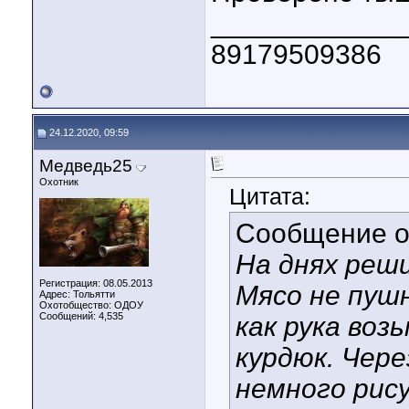
____________
89179509386
24.12.2020, 09:59
Медведь25
Охотник
Цитата:
Сообщение 
На днях реш
Регистрация: 08.05.2013
Мясо не пушн
Адрес: Тольятти
Охотобщество: ОДОУ
Сообщений: 4,535
как рука воз
курдюк. Чере
немного рис