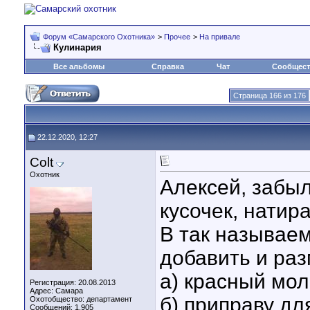
Форум «Самарского Охотника»
>
Прочее
>
На привале
Кулинария
Все альбомы
Справка
Чат
Сообщес
Страница 166 из 176
22.12.2020, 12:27
Colt
Охотник
Алексей, забыл
кусочек, натира
В так называем
добавить и раз
а) красный мо
Регистрация: 20.08.2013
Адрес: Самара
б) приправу дл
Охотобщество: департамент
Сообщений: 1,905