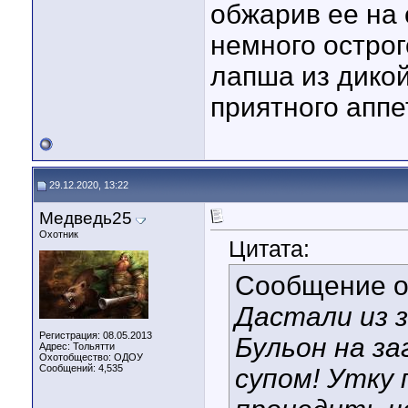
обжарив ее на 
немного острог
лапша из дикой
приятного аппе
29.12.2020, 13:22
Медведь25
Охотник
Цитата:
Сообщение 
Дастали из з
Регистрация: 08.05.2013
Бульон на з
Адрес: Тольятти
Охотобщество: ОДОУ
Сообщений: 4,535
супом! Утку 