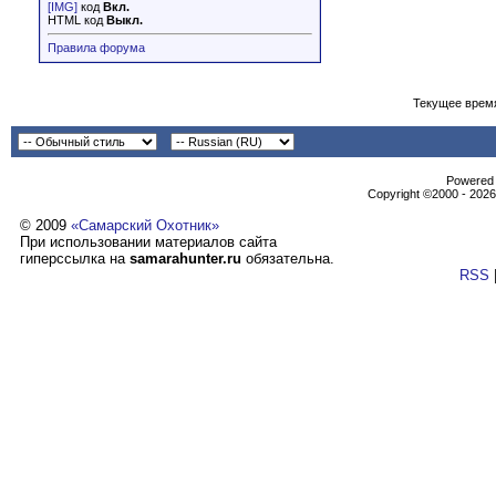
[IMG]
код
Вкл.
HTML код
Выкл.
Правила форума
Текущее врем
Powеrеd b
Copyright ©2000 - 2026,
© 2009
«Самарский Охотник»
При использовании материалов сайта
гиперссылка на
samarahunter.ru
обязательна.
RSS