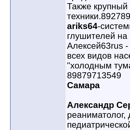
Также крупный
техники.89278
ariks64
-систе
глушителей на
Алексей63rus 
всех видов нас
"холодным тум
89879713549
Самара
Александр Се
реаниматолог, 
педиатрической