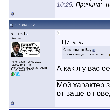
10:25
. Причина: -
13.07.2013, 01:52
rail-red
Охотник
Цитата:
Сообщение от
Buy
я ж те говорю - льнянка есть
Регистрация: 06.09.2010
Адрес: Тольятти
А как я у вас е
Охотобщество: Департамент
Сообщений: 4,628
____________
Мой характер з
от вашего пове