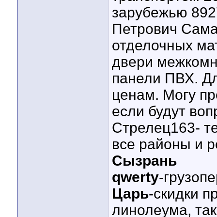
зарубежью 89
Петрович Сама
отделочных ма
двери межкомн
панели ПВХ. Д
ценам. Могу пр
если будут во
Стрелец163- те
все районы и 
Сызрань
qwerty
-грузопе
Царь
-скидки п
линолеума, так