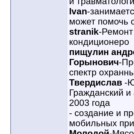
и травматологи
Ivan
-занимает
может помочь 
stranik
-Ремонт
кондиционеро
пищулин андр
Горынович
-Пр
спектр охранны
Твердислав
-
Гражданский и
2003 года
- создание и п
мобильных пр
Молодой
-Мясо