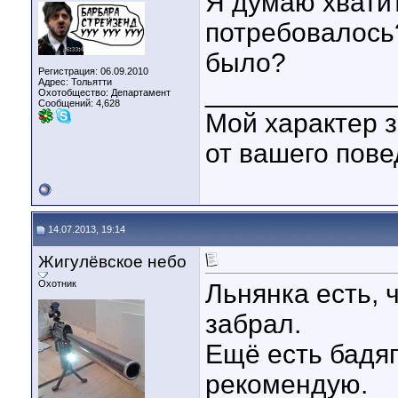
Я думаю хватит
потребовалось?
было?
Регистрация: 06.09.2010
Адрес: Тольятти
____________
Охотобщество: Департамент
Сообщений: 4,628
Мой характер з
от вашего пове
14.07.2013, 19:14
Жигулёвское небо
Охотник
Льнянка есть, 
забрал.
Ещё есть бадя
рекомендую.