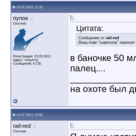
14.07.2013, 12:31
пупок
Охотник
Цитата:
Сообщение от
rail-red
Вова,там "шавтола" хватит 
в баночке 50 м
Регистрация: 23.03.2012
Адрес: тольятти
Сообщений: 4,735
палец....
____________
на охоте был д
14.07.2013, 13:02
rail-red
Охотник