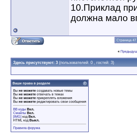
10.Приклад пр
должна мало в
Страница 47 
«
Предыдущ
Здесь присутствуют: 3
(пользователей: 0 , гостей: 3)
Ваши права в разделе
Вы
не можете
создавать новые темы
Вы
не можете
отвечать в темах
Вы
не можете
прикреплять вложения
Вы
не можете
редактировать свои сообщения
BB коды
Вкл.
Смайлы
Вкл.
[IMG]
код
Вкл.
HTML код
Выкл.
Правила форума