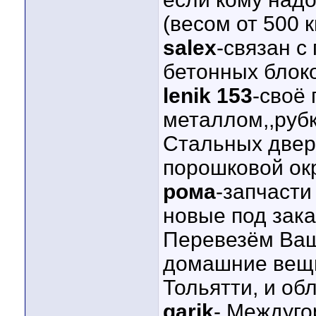
(весом от 500 к
salex
-связан с
бетонных блок
lenik 153
-своё
металлом,,рубк
Стальных двере
порошковой ок
рома
-запчасти
новые под зака
Перевезём Ваш 
домашние вещи,
Тольятти, и об
garik
- Междуго