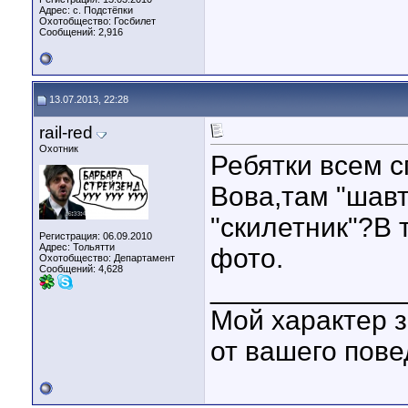
Адрес: с. Подстёпки
Охотобщество: Госбилет
Сообщений: 2,916
13.07.2013, 22:28
rail-red
Охотник
Ребятки всем с
Вова,там "шавт
"скилетник"?В
Регистрация: 06.09.2010
Адрес: Тольятти
фото.
Охотобщество: Департамент
Сообщений: 4,628
____________
Мой характер з
от вашего пове