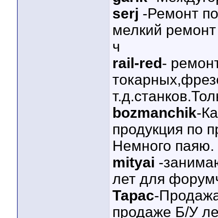
serj
-Ремонт по
мелкий ремонт 
ч
rail-red
- ремон
токарных,фре
т.д.станков.Тол
bozmanchik
-К
продукция по п
Немного паяю.
mityai
-занима
лет для форум
Тарас
-Продажа
продаже Б/У ле