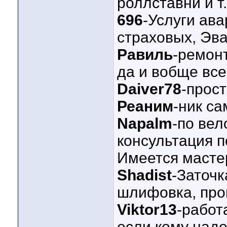
роллставни и т.
696
-Услуги ав
страховых, Эв
Равиль
-ремонт
да и вобще все
Daiver78
-прос
Реаним
-ник са
Napalm
-по вел
консультация 
Имеется масте
Shadist
-Заточк
шлифовка, про
Viktor13
-работ
если кому надо