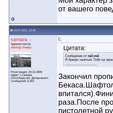
Мой характер з
от вашего пове
14.07.2013, 23:28
samara
Администратор
Цитата:
Автор темы
Сообщение от
rail-red
Я думаю хватит.Тебе на прик
__________________
Регистрация: 29.10.2009
Закончил пропи
Адрес: г.Самара
Охотобщество: Департамент
Сообщений: 5,463
Бекаса.Шафтол 
впитался).Фин
раза.После про
пистолетной ру