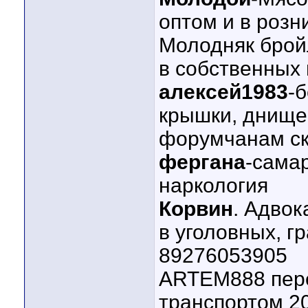
оптом и в розн
Молодняк бройл
в собственных 
алексей1983
-б
крышки, днище
форумчанам с
фергана
-сама
наркология
Корвин
. Адвок
в уголовных, г
89276053905
ARTEM888 пер
транспортом 2