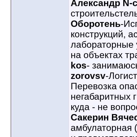
Александр N-
строительстел
Оборотень
-Ис
конструкций, 
лабораторные 
на объектах т
kos
- занимаюс
zorovsv
-Логист
Перевозка опа
негабаритных г
куда - не вопро
Сакерин Вяче
амбулаторная (