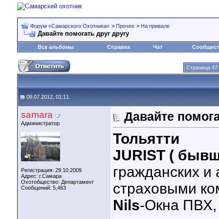
Форум «Самарского Охотника»
>
Прочее
>
На привале
Давайте помогать друг другу
Все альбомы
Справка
Чат
Сообщес
Страница 47 
09.07.2012, 01:11
samara
Давайте помога
Администратор
Тольятти
JURIST ( быв
гражданских и
Регистрация: 29.10.2009
Адрес: г.Самара
Охотобщество: Департамент
страховыми к
Сообщений: 5,463
Nils
-Окна ПВХ,