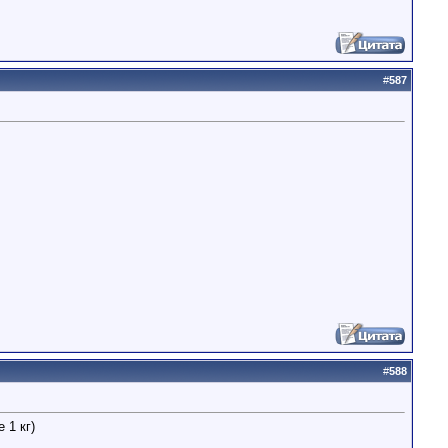
#
587
#
588
 1 кг)