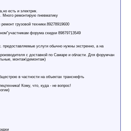
,но есть и электрик.
ю. Много ремонтирую пневматику
й ремонт грузовой техники.89278919600
маном"участникам форума скидки 89879713549
.к. предоставляемые услуги обычно нужны экстренно, а на
оизводителя с доставкой по Самаре и области. Для форумчан
ельные, монтаж\демонтаж)
общестрою в частности на объектах транснефть
ецтехника! Кому, что, куда - не вопрос!
огии)
кидки