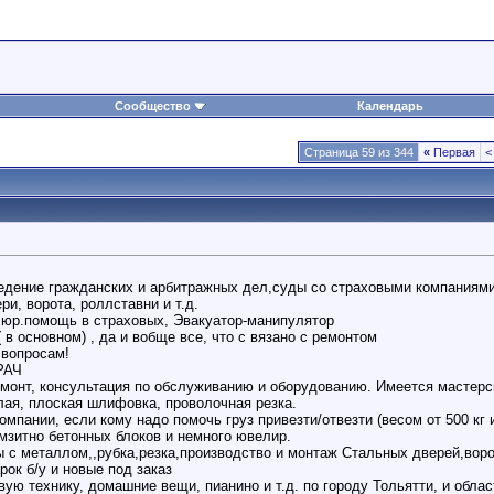
Сообщество
Календарь
Страница 59 из 344
«
Первая
<
ведение гражданских и арбитражных дел,суды со страховыми компаниям
и, ворота, роллставни и т.д.
 юр.помощь в страховых, Эвакуатор-манипулятор
( в основном) , да и вобще все, что с вязано с ремонтом
 вопросам!
ВРАЧ
емонт, консультация по обслуживанию и оборудованию. Имеется мастерс
глая, плоская шлифовка, проволочная резка.
омпании, если кому надо помочь груз привезти/отвезти (весом от 500 кг 
мзитно бетонных блоков и немного ювелир.
ы с металлом,,рубка,резка,производство и монтаж Стальных дверей,воро
рок б/у и новые под заказ
ую технику, домашние вещи, пианино и т.д. по городу Тольятти, и обла