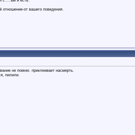
с.....ый и есть.
оё отношение-от вашего поведения.
вание не помню. приклеивает насмерть.
я, пилили.