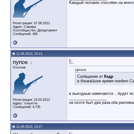
Каждый человек способен на многое
Регистрация: 07.08.2012
Адрес: Самара
Охотобщество: Департамент
Сообщений: 495
11.09.2013, 10:13
пупок
Охотник
Цитата:
Сообщение от
Кедр
в ближайшее время поедет С
в выходные намечается....будет ясн
__________________
Регистрация: 23.03.2012
на охоте был два раза,оба разлива
Адрес: тольятти
Сообщений: 4,735
11.09.2013, 10:27