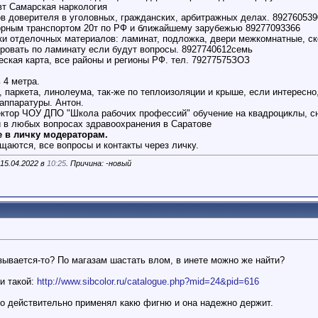
вт Самарская наркология
ов доверителя в уголовных, гражданских, арбитражных делах. 892760539
рным транспортом 20т по РФ и ближайшему зарубежью 89277093366
ки отделочных материалов: ламинат, подложка, двери межкомнатные, с
ровать по ламинату если будут вопросы. 8927740612семь
еская карта, все районы и регионы РФ. тел. 79277575ЗОЗ
 4 метра.
, паркета, линолеума, так-же по теплоизоляции и крыше, если интересно
аппаратуры. Антон.
ктор ЧОУ ДПО "Школа рабочих профессий" обучение на квадроциклы, сн
и в любых вопросах здравоохранения в Саратове
е в личку модераторам.
щаются, все вопросы и контакты через личку.
15.04.2022 в
10:25
. Причина: -новый
азывается-то? По магазам шастать влом, в инете можно же найти?
и такой:
http://www.sibcolor.ru/catalogue.php?mid=24&pid=616
о действительно применял какю фигню и она надежно держит.