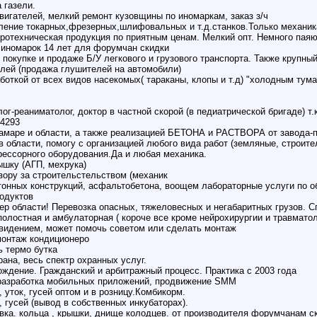
 газели.
вигателей, мелкий ремонт кузовщины по иномаркам, заказ з/ч
ление токарных,фрезерных,шлифовальных и т.д.станков.Только механика
тротехническая продукция по приятным ценам. Мелкий опт. Немного пая
 иномарок 14 лет для форумчан скидки
 покупке и продаже Б/У легкового и грузового транспорта. Также крупны
лей (продажа глушителей на автомобили)
боткой от всех видов насекомых( тараканы, клопы и т.д) "холодным ту
лог-реаниматолог, доктор в частной скорой (в педиатрической бригаде) т
94293
ре и области, а также реализацией БЕТОНА и РАСТВОРА от завода-пр
 области, помогу с организацией любого вида работ (земляные, строит
рессорного оборудования.Да и любая механика.
ышку (АГП, мехрука)
зору за строительстельством (механик
етонных конструкций, асфальтобетона, воощем лабораторные услуги по 
одуктов
вер области! Перевозка опасных, тяжеловесных и негабаритных грузов. Сп
 полостная и амбулаторная ( короче все кроме нейрохирургии и травматол
видением, может помочь советом или сделать монтаж
монтаж кондиционеро
ь термо бутка
ана, весь спектр охранных услуг.
ждение. Гражданский и арбитражный процесс. Практика с 2003 года
, разработка мобильных приложений, продвижение SMM
 уток, гусей оптом и в розницу.Комбикорм.
 гусей (вывод в собственных инкубаторах).
авка. кольца , крышки, днище колодцев. от производителя форумчанам с