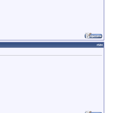
#
584