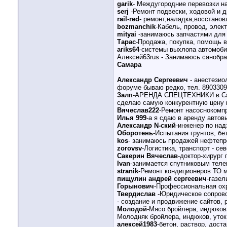
garik
- Междугородние перевозки на
serj
-Ремонт подвески, ходовой и д
rail-red
- ремонт,наладка,восстанов
bozmanchik
-Кабель, провод, элек
mityai
-занимаюсь запчастями для
Тарас
-Продажа, покупка, помощь в
ariks64
-системы выхлопа автомоби
Алексей63rus - Занимаюсь санобра
Самара
Александр Сергеевич
- анестезио
форуме бываю редко, тел. 890330
Залп
-АРЕНДА СПЕЦТЕХНИКИ в Сама
сделаю самую конкурентную цену в
Вячеслав222
-Ремонт насоснокомп
Илья 999
-а я сдаю в аренду автов
Александр N-ский
-инженер по над
Оборотень
-Испытания грунтов, б
kos
- занимаюсь продажей нефтепр
zorovsv
-Логистика, транспорт - се
Сакерин Вячеслав
-доктор-хирург
Ivan
-занимается спутниковым теле
stranik
-Ремонт кондиционеров ТО 
пищулин андрей сергеевич
-газел
Горынович
-Профессиональная охр
Твердислав
-Юридическое сопрово
- создание и продвижение сайтов
Молодой
-Мясо бройлера, индюков,
Молодняк бройлера, индюков, уток,
алексей1983
-бетон, раствор, дост