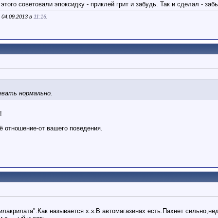
этого советовали эпоксидку - приклей грит и забудь. Так и сделал - забы
 04.09.2013 в
11:16
.
евать нормально.
!
оё отношение-от вашего поведения.
илакрилата".Как называется х.з.В автомагазинах есть.Пахнет сильно,н