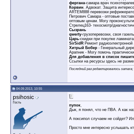
фергана
-самара врач психотерапе
Корвин
. Адвокат. Защита интерес
ARTEM888 перевозки рефрижерато
Петрович Самара - оптовые постав
оптовым ценам. Могу проконсульти
Стрелец163- техосмотр/диагностич
Сызрань
qwerty
-грузоперевозки, своя газель
Царь
-скидки при покупке ламината
SirSidR
Ремонт радиоэлектронной 
Хитрый Бобер
- Генеральный дире
Арапник - Могу помочь практическ
Для добавления в список пишит
Ссылки на ресурсы здесь не разме
Последний раз редактировалось samara; 
04.09.2013, 10:55
psihosic
Гость
пупок
,
Дык, я понял, что не ПВА. А как н
А поксипол случаем не сойдет? Ил
Просто мне интересно услышать кт