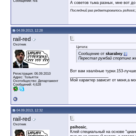
Сообщений: n/a
А советов тьма разных, мне вот до 
Последний раз редактировалось psihosic;
04.09.2013, 12:28
rail-red
Охотник
Цитата:
Сообщение от
skarabey
Перестал ружбай спортинг ж
Вот вам хвалёные турки.153-лучше
Регистрация: 06.09.2010
__________________
Адрес: Тольятти
Мой характер зависит от меня,а м
Охотобщество: Департамент
Сообщений: 4,628
04.09.2013, 12:32
rail-red
Охотник
psihosic
,
Клей специальный на основе "циан