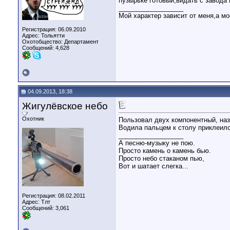
пузырьке готовый,видать с завода и 
__________________
Мой характер зависит от меня,а м
Регистрация: 06.09.2010
Адрес: Тольятти
Охотобщество: Департамент
Сообщений: 4,628
04.09.2013, 18:38
Жигулёвское небо
Охотник
Пользовал двух компонентный, наз
Водила пальцем к столу приклеилс
__________________
А песню-музыку не пою.
Просто камень о камень бью.
Просто небо стаканом пью,
Вот и шатает слегка...
Регистрация: 08.02.2011
Адрес: Тлт
Сообщений: 3,061