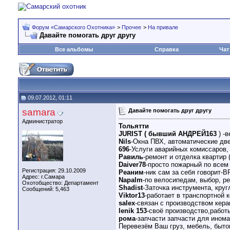
Форум «Самарского Охотника»
>
Прочее
>
На привале
Давайте помогать друг другу
Все альбомы
Справка
Чат
09.07.2012, 01:11
samara
Давайте помогать друг другу
Администратор
Тольятти
JURIST ( бывший АНДРЕЙ163
) -
Nils
-Окна ПВХ, автоматические двер
696
-Услуги аварийных комиссаров,
Равиль
-ремонт и отделка квартир 
Daiver78
-просто пожарный по всем
Регистрация: 29.10.2009
Реаним
-ник сам за себя говорит-
Адрес: г.Самара
Napalm
-по велосипедам, выбор, р
Охотобщество: Департамент
Shadist
-Заточка инструмента, кру
Сообщений: 5,463
Viktor13
-работает в транспортной к
salex
-связан с производством кера
lenik 153
-своё производство,работ
рома
-запчасти запчасти для инома
Перевезём Ваш груз, мебель, бытов