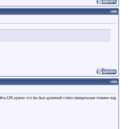
#
585
#
586
йга-12К,нужно что бы был длинный ствол,прицельные планки под