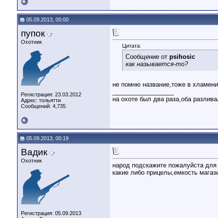
05.09.2013, 00:00
пупок
Охотник
Цитата:
Сообщение от
psihosic
как называется-то?
не помню название,тоже в хламени 
__________________
Регистрация: 23.03.2012
на охоте был два раза,оба разлива
Адрес: тольятти
Сообщений: 4,735
05.09.2013, 00:19
Вадик
Охотник
народ подскажите пожалуйста для
какие либо прицелы,емкость магаз
Регистрация: 05.09.2013