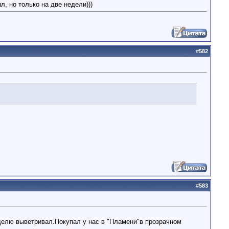
л, но только на две недели)))
#
582
#
583
еделю выветривал.Покупал у нас в "Пламени"в прозрачном