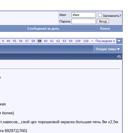
Имя
Запомнить?
Пароль
Сообщения за день
Поиск
9
49
55
56
57
58
59
60
61
62
63
69
109
159
>
Последняя
»
Опции темы
#
1
и
кая.
и более)
т,навесов,,,свой цех порошковой окраски,большая печь 8м х2,5м
сти 89297117601