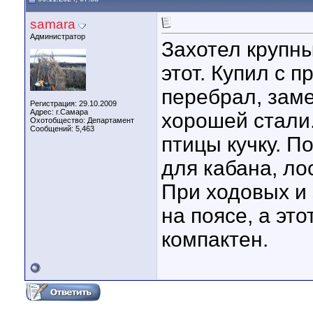
samara
Администратор
Захотел крупны
этот. Купил с 
перебрал, зам
Регистрация: 29.10.2009
Адрес: г.Самара
хорошей стали.
Охотобщество: Департамент
Сообщений: 5,463
птицы кучку. П
для кабана, ло
При ходовых и
на поясе, а эт
компактен.