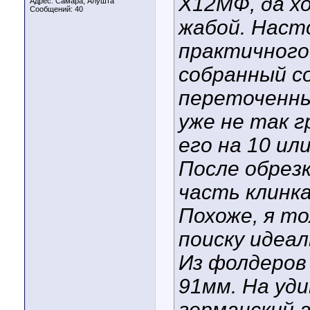
Х12МФ, да хо
Адрес: Самара, Алушта
Сообщений: 40
жабой. Наст
практичного
собранный с
переточенны
уже не так 
его на 10 ил
После обрез
часть клинка
Похоже, я то
поиску идеал
Из фолдеров
91мм. На уди
германский 