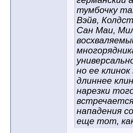
тумбочку та
Вэйв, Колдст
Сан Маи, Мил
восхваляемы
многорядник
универсально
но ее клино
длиннее клин
нарезки того
встречается
нападения со
еще тот, как