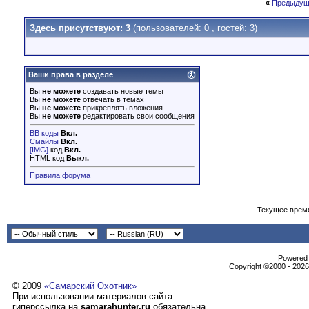
«
Предыдущ
Здесь присутствуют: 3
(пользователей: 0 , гостей: 3)
Ваши права в разделе
Вы
не можете
создавать новые темы
Вы
не можете
отвечать в темах
Вы
не можете
прикреплять вложения
Вы
не можете
редактировать свои сообщения
BB коды
Вкл.
Смайлы
Вкл.
[IMG]
код
Вкл.
HTML код
Выкл.
Правила форума
Текущее врем
Powеrеd b
Copyright ©2000 - 2026,
© 2009
«Самарский Охотник»
При использовании материалов сайта
гиперссылка на
samarahunter.ru
обязательна.