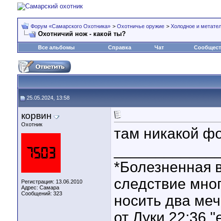
Форум «Самарского Охотника»
>
Охотничье оружие
>
Холодное и метате
Охотничий нож - какой ты?
Все альбомы
Справка
Чат
Сообщес
25.05.2024, 13:58
корвин
Охотник
там никакой фо
____________
*Болезненная в
следствие мно
Регистрация: 13.06.2010
Адрес: Самара
Сообщений: 323
носить два меч
от Луки 22:36 "