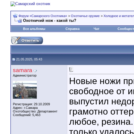
Форум «Самарского Охотника»
>
Охотничье оружие
>
Холодное и метате
Охотничий нож - какой ты?
Все альбомы
Справка
Чат
Сообщес
21.05.2025, 05:43
samara
Администратор
Новые ножи при
свободное от 
выпустил недо
Регистрация: 29.10.2009
Адрес: г.Самара
грамотно оттер
Охотобщество: Департамент
Сообщений: 5,463
любое, резина.
только удалос