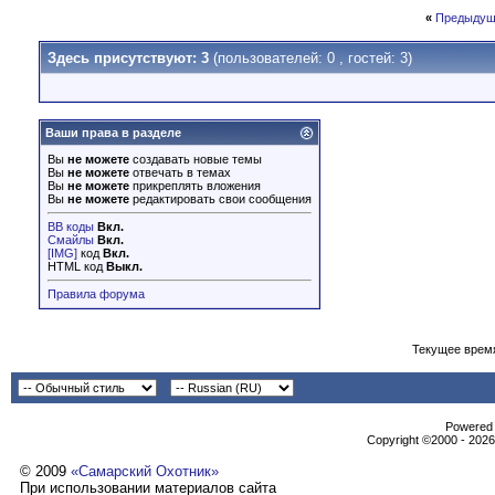
«
Предыдущ
Здесь присутствуют: 3
(пользователей: 0 , гостей: 3)
Ваши права в разделе
Вы
не можете
создавать новые темы
Вы
не можете
отвечать в темах
Вы
не можете
прикреплять вложения
Вы
не можете
редактировать свои сообщения
BB коды
Вкл.
Смайлы
Вкл.
[IMG]
код
Вкл.
HTML код
Выкл.
Правила форума
Текущее врем
Powеrеd b
Copyright ©2000 - 2026,
© 2009
«Самарский Охотник»
При использовании материалов сайта